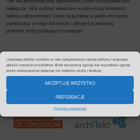
i nie ma jednoznacznej odpowiedzi, które rozwiązanie jest
najlepsze. Aby wybrać właściwe, w pierwszej kolejności
należy odpowiedzieć sobie na pytanie, w jakim obszarze
zamierzasz z niego korzystać i jaki jest prawdziwy
problem, który próbujesz rozwiązać.
Używamy plików cookies w celu optymalizacji naszej witryny i poprawy
Zobacz również
jakości naszych produktów. Brak wyrażenia zgody lub wycofanie zgody
może niekorzystnie wpłynąć na niektóre cechy i funkcje.
AKCEPTUJĘ WSZYSTKO
PREFERENCJE
Polityka ciasteczek