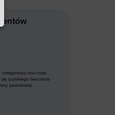
udentów
umiejętności low-code,
 się szybkiego tworzenia
ariery zawodowej.