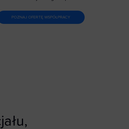
POZNAJ OFERTĘ WSPÓŁPRACY
ału,