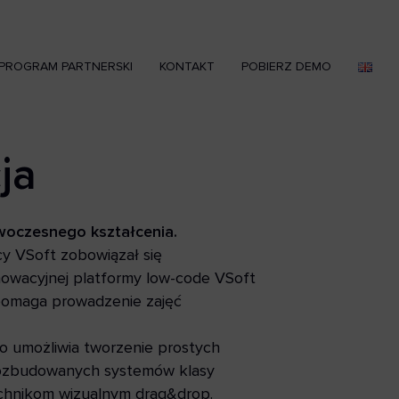
PROGRAM PARTNERSKI
KONTAKT
POBIERZ DEMO
ja
woczesnego kształcenia.
y VSoft zobowiązał się
nowacyjnej platformy low-code VSoft
pomaga prowadzenie zajęć
ko umożliwia tworzenie prostych
e rozbudowanych systemów klasy
technikom wizualnym drag&drop.