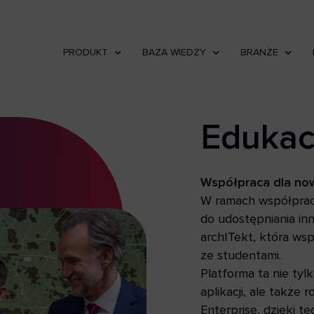
PRODUKT
BAZA WIEDZY
BRANŻE
Edukac
Współpraca dla no
W ramach współprac
do udostępniania in
archITekt, która ws
ze studentami.
Platforma ta nie tyl
aplikacji, ale takż
Enterprise, dzięki 