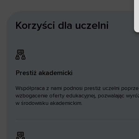
Korzyści dla uczelni
Prestiż akademicki
Współpraca z nami podnosi prestiż uczelni poprze
wzbogacenie oferty edukacyjnej, pozwalając wyróż
w środowisku akademickim.