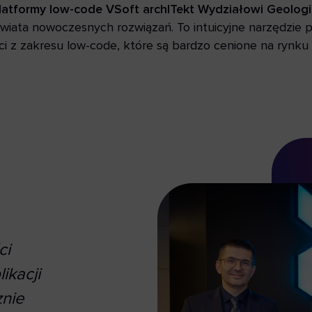
latformy low-code VSoft archITekt Wydziałowi Geologii
ata nowoczesnych rozwiązań. To intuicyjne narzędzie p
i z zakresu low-code, które są bardzo cenione na rynku 
ci
ikacji
znie