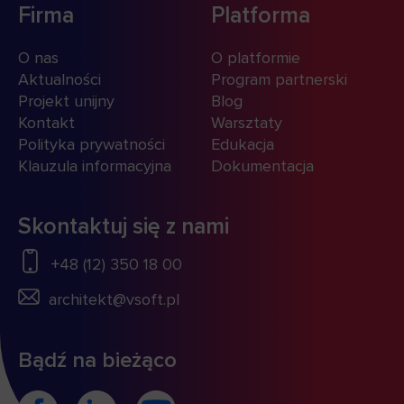
3 października, 2024
VeloBank wybrał platformę
low‑code archITekt!
VeloBank wybrał platformę low-code archITekt
jako kluczowe narzędzie do tworzenia
nowoczesnych systemów IT. To ważny krok
naprzód w cyfrowej transformacji bankowości.
CZYTAJ WIĘCEJ