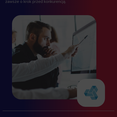
wszystkim silna współpraca człowieka z maszynami.
CZYTAJ WIĘCEJ