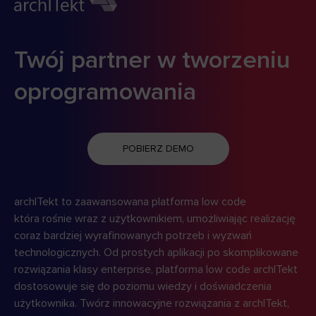
22 października, 2024
Odkryj pięć powodów, dla
których low-code to przyszłość
Przemysłu 5.0
Przemysł 4.0 – pełen automatyzacji i cyfryzacji –
zmienia oblicze produkcji, na horyzoncie pojawia się
nowa rewolucja: Przemysł 5.0. Ten nowy etap
to nie tylko dalszy rozwój technologii, ale też
zrównoważony rozwój, personalizacja i przede