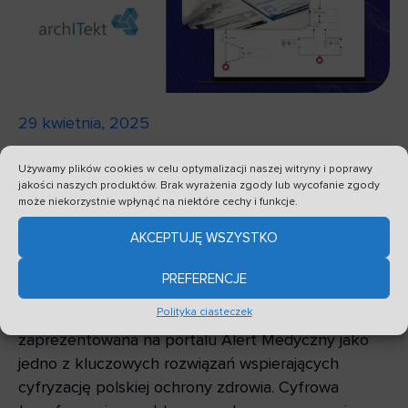
29 kwietnia, 2025
Ponad 4 miliardy złotych z KPO
Używamy plików cookies w celu optymalizacji naszej witryny i poprawy
jakości naszych produktów. Brak wyrażenia zgody lub wycofanie zgody
na cyfryzację ochrony zdrowia –
może niekorzystnie wpłynąć na niektóre cechy i funkcje.
platforma archITekt na łamach
AKCEPTUJĘ WSZYSTKO
portalu Alert Medyczny
PREFERENCJE
Polityka ciasteczek
Platforma low-code archITekt została
zaprezentowana na portalu Alert Medyczny jako
jedno z kluczowych rozwiązań wspierających
cyfryzację polskiej ochrony zdrowia. Cyfrowa