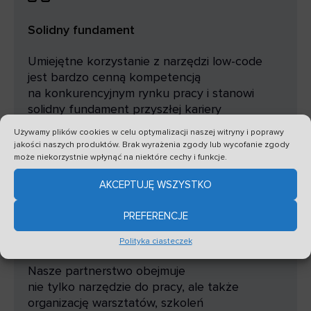
Solidny fundament
Umiejętne korzystanie z narzędzi low-code
jest bardzo cenną kompetencją
na konkurencyjnym rynku pracy i stanowi
solidny fundament przyszłej kariery
zawodowej.
Używamy plików cookies w celu optymalizacji naszej witryny i poprawy
jakości naszych produktów. Brak wyrażenia zgody lub wycofanie zgody
może niekorzystnie wpłynąć na niektóre cechy i funkcje.
AKCEPTUJĘ WSZYSTKO
PREFERENCJE
Wsparcie w nauce
Polityka ciasteczek
Nasze partnerstwo obejmuje
nie tylko narzędzie do pracy, ale także
organizację warsztatów, szkoleń