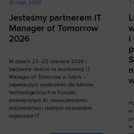
18 maja, 2026
7 
Jesteśmy partnerem IT
L
Manager of Tomorrow
w
2026
i
p
S
W dniach 23–25 czerwca 2026 r.
n
będziemy obecni na konferencji IT
Manager of Tomorrow w Gdyni –
w
największym wydarzeniu dla liderów
technologicznych w Europie,
poświęconym AI, nowoczesnemu
Po
przywództwu i realnym wyzwaniom
w 
organizacji IT.
pr
w 