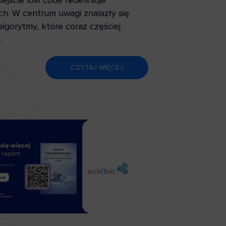
ejście low code redefiniuje
h. W centrum uwagi znalazły się
lgorytmy, które coraz częściej
.
CZYTAJ WIĘCEJ