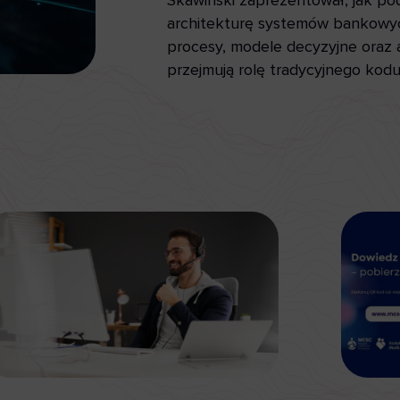
Skawiński zaprezentował, jak pod
architekturę systemów bankowyc
procesy, modele decyzyjne oraz a
przejmują rolę tradycyjnego kodu