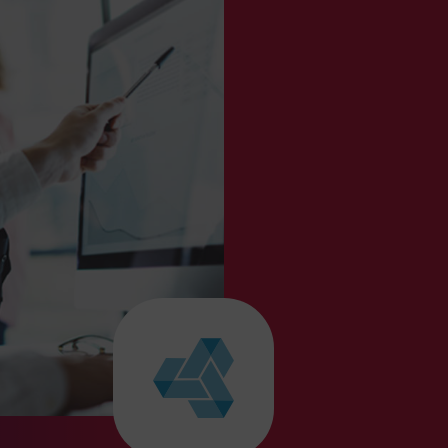
nologia dla
czesnej ochrony
wia – debiut low-
 na AMOZ Connect
tnia 2026 spotkamy się w hotelu
t w Krakowie podczas konferencji
nnect – cyklu praktycznych
ów i spotkań dla właścicieli
nagerów placówek medycznych.
na edycja jest dla nas
lna – po raz pierwszy bierzemy
w AMOZ Connect jako partner
ogiczny wydarzenia.