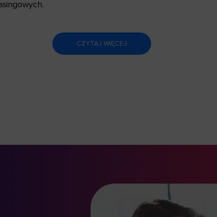
asingowych.
CZYTAJ WIĘCEJ
 marca, 2026
23 marc