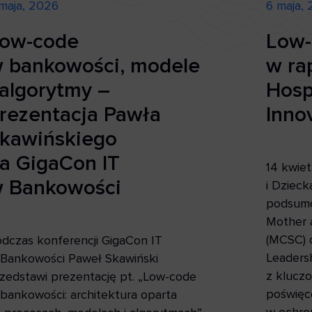
maja, 2026
6 maja,
ow-code
Low-
 bankowości, modele
w ra
 algorytmy –
Hosp
rezentacja Pawła
Inno
kawińskiego
a GigaCon IT
14 kwiet
 Bankowości
i Dzieck
podsumo
Mother 
(MCSC) 
dczas konferencji GigaCon IT
Leadersh
Bankowości Paweł Skawiński
z kluczo
zedstawi prezentację pt. „Low-code
poświęc
bankowości: architektura oparta
w ochron