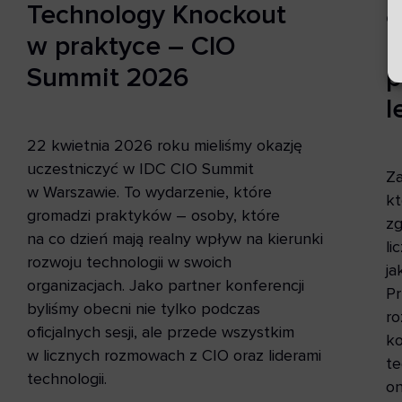
Technology Knockout
a
w praktyce – CIO
D
Summit 2026
p
l
22 kwietnia 2026 roku mieliśmy okazję
uczestniczyć w IDC CIO Summit
Za
w Warszawie. To wydarzenie, które
kt
gromadzi praktyków – osoby, które
zg
na co dzień mają realny wpływ na kierunki
li
rozwoju technologii w swoich
ja
organizacjach. Jako partner konferencji
Pr
byliśmy obecni nie tylko podczas
ro
oficjalnych sesji, ale przede wszystkim
ko
w licznych rozmowach z CIO oraz liderami
te
technologii.
on