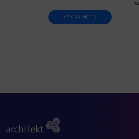
le
CZYTAJ WIĘCEJ
26 marca, 2026
24