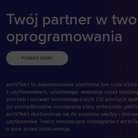
archITekt partnerem
a
konferencji Future is
D
Now powered by DQH
w
„
P
Już 8–10 kwietnia 2026 roku w Szczyrku
odbędzie się czwarta edycja wydarzenia
Future is Now 2026, organizowanego
Ju
przez firmę DQH. W tym roku dołączamy
Ol
do wydarzenia jako partner
do
technologiczny.
Po
or
Le
CZYTAJ WIĘCEJ
zw
W 