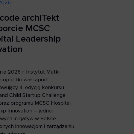
 2026
code archITekt
porcie MCSC
ital Leadership
vation
nia 2026 r. Instytut Matki
a opublikował raport
wujący 4. edycję konkursu
and Child Startup Challenge
oraz programu MCSC Hospital
ip Innovation – jednej
wych inicjatyw w Polsce
onych innowacjom i zarządzaniu
ie zdrowia.