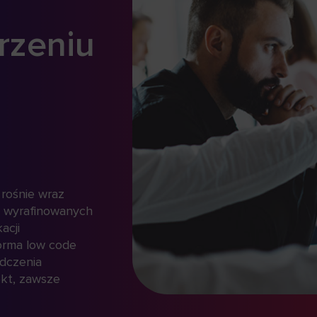
rchITekt na e-Leasing
Tech
ay 8.0: Rola low-code
nowo
 strategii
zdro
Architektów
code
rzyszłości”
15 kwie
Marriot
ż 16 i 17 kwietnia warszawskie Centrum
AMOZ Co
impijskie stanie się forum wymiany
warsztat
świadczeń dla sektora leasingowego.
oraz ma
dczas ósmej edycji e-Leasing Day,
Tegorocz
ganizowanej przez Związek Polskiego
szczegó
asingu, oczy całej branży będą
udział 
rócone na „Architektów Przyszłości”.
technol
tym gronie nie mogło zabraknąć